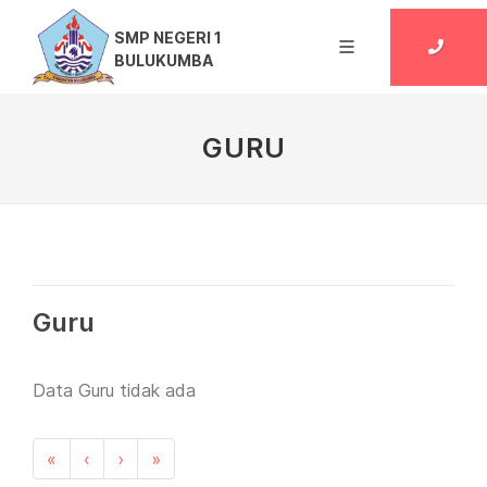
SMP NEGERI 1
BULUKUMBA
GURU
Guru
Data Guru tidak ada
«
‹
›
»