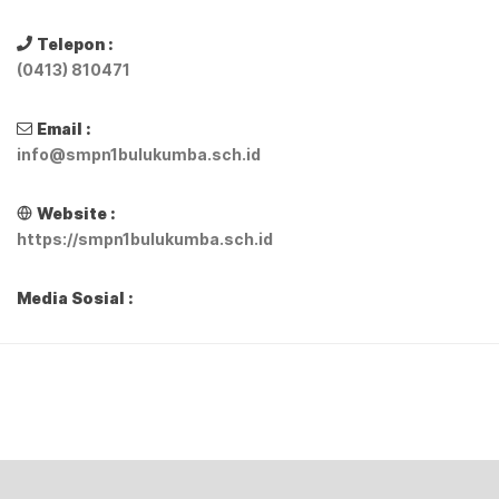
Telepon :
(0413) 810471
Email :
info@smpn1bulukumba.sch.id
Website :
https://smpn1bulukumba.sch.id
Media Sosial :