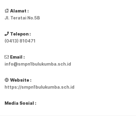
Alamat :
Jl. Teratai No.5B
Telepon :
(0413) 810471
Email :
info@smpn1bulukumba.sch.id
Website :
https://smpn1bulukumba.sch.id
Media Sosial :