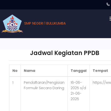
SMP NEGERI 1 BULUKUMBA
Jadwal Kegiatan PPDB
No
Nama
Tanggal
Tempat
1
Pendaftaran/Pengisian
16-06-
https://w
Formulir Secara Daring
2025 s/d
21-06-
2025