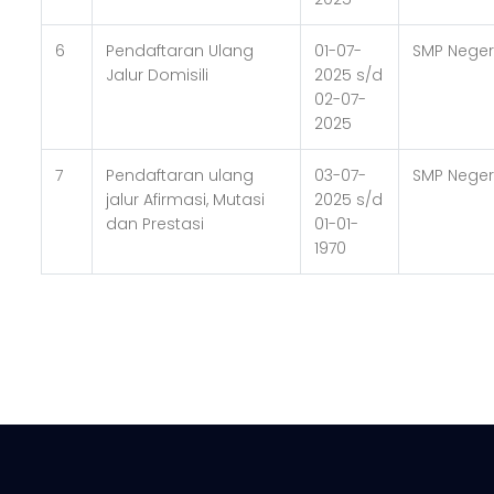
6
Pendaftaran Ulang
01-07-
SMP Neger
Jalur Domisili
2025 s/d
02-07-
2025
7
Pendaftaran ulang
03-07-
SMP Neger
jalur Afirmasi, Mutasi
2025 s/d
dan Prestasi
01-01-
1970