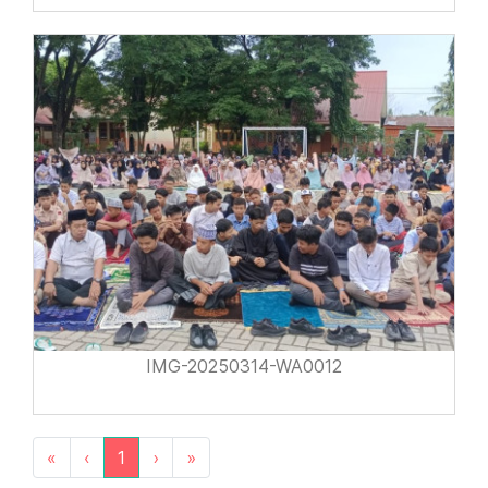
IMG-20250314-WA0012
«
‹
1
›
»